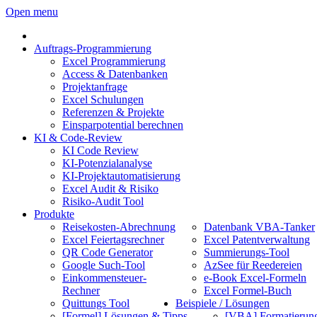
Open menu
Auftrags-Programmierung
Excel Programmierung
Access & Datenbanken
Projektanfrage
Excel Schulungen
Referenzen & Projekte
Einsparpotential berechnen
KI & Code-Review
KI Code Review
KI-Potenzialanalyse
KI-Projektautomatisierung
Excel Audit & Risiko
Risiko-Audit Tool
Produkte
Reisekosten-Abrechnung
Datenbank VBA-Tanker
Excel Feiertagsrechner
Excel Patentverwaltung
QR Code Generator
Summierungs-Tool
Google Such-Tool
AzSee für Reedereien
Einkommensteuer-
e-Book Excel-Formeln
Rechner
Excel Formel-Buch
Quittungs Tool
Beispiele / Lösungen
[Formel] Lösungen & Tipps
[VBA] Formatierun