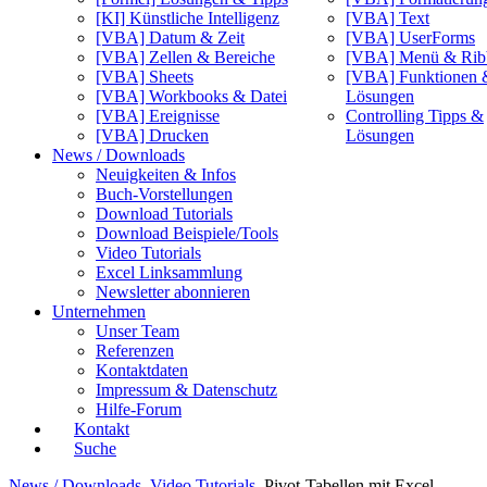
[KI] Künstliche Intelligenz
[VBA] Text
[VBA] Datum & Zeit
[VBA] UserForms
[VBA] Zellen & Bereiche
[VBA] Menü & Rib
[VBA] Sheets
[VBA] Funktionen 
[VBA] Workbooks & Datei
Lösungen
[VBA] Ereignisse
Controlling Tipps &
[VBA] Drucken
Lösungen
News / Downloads
Neuigkeiten & Infos
Buch-Vorstellungen
Download Tutorials
Download Beispiele/Tools
Video Tutorials
Excel Linksammlung
Newsletter abonnieren
Unternehmen
Unser Team
Referenzen
Kontaktdaten
Impressum & Datenschutz
Hilfe-Forum
Kontakt
Suche
News / Downloads
Video Tutorials
Pivot-Tabellen mit Excel