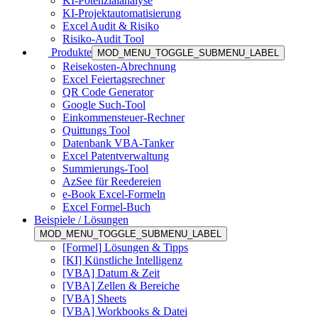
KI-Potenzialanalyse
KI-Projektautomatisierung
Excel Audit & Risiko
Risiko-Audit Tool
Produkte
MOD_MENU_TOGGLE_SUBMENU_LABEL
Reisekosten-Abrechnung
Excel Feiertagsrechner
QR Code Generator
Google Such-Tool
Einkommensteuer-Rechner
Quittungs Tool
Datenbank VBA-Tanker
Excel Patentverwaltung
Summierungs-Tool
AzSee für Reedereien
e-Book Excel-Formeln
Excel Formel-Buch
Beispiele / Lösungen
MOD_MENU_TOGGLE_SUBMENU_LABEL
[Formel] Lösungen & Tipps
[KI] Künstliche Intelligenz
[VBA] Datum & Zeit
[VBA] Zellen & Bereiche
[VBA] Sheets
[VBA] Workbooks & Datei