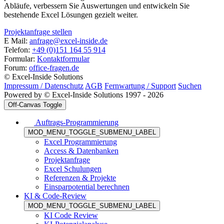
Abläufe, verbessern Sie Auswertungen und entwickeln Sie
bestehende Excel Lösungen gezielt weiter.
Projektanfrage stellen
E Mail:
anfrage@excel-inside.de
Telefon:
+49 (0)151 164 55 914
Formular:
Kontaktformular
Forum:
office-fragen.de
© Excel-Inside Solutions
Impressum / Datenschutz
AGB
Fernwartung / Support
Suchen
Powered by © Excel-Inside Solutions 1997 - 2026
Off-Canvas Toggle
Auftrags-Programmierung
MOD_MENU_TOGGLE_SUBMENU_LABEL
Excel Programmierung
Access & Datenbanken
Projektanfrage
Excel Schulungen
Referenzen & Projekte
Einsparpotential berechnen
KI & Code-Review
MOD_MENU_TOGGLE_SUBMENU_LABEL
KI Code Review