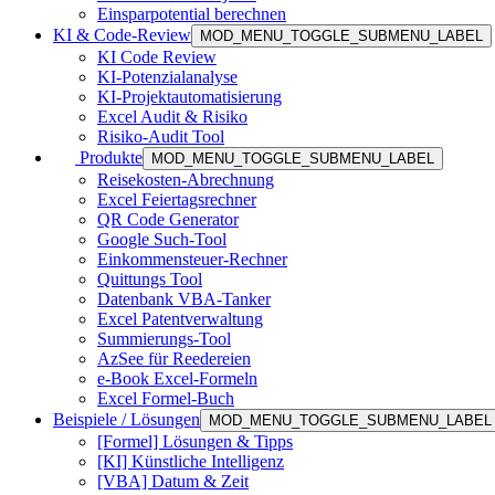
Einsparpotential berechnen
KI & Code-Review
MOD_MENU_TOGGLE_SUBMENU_LABEL
KI Code Review
KI-Potenzialanalyse
KI-Projektautomatisierung
Excel Audit & Risiko
Risiko-Audit Tool
Produkte
MOD_MENU_TOGGLE_SUBMENU_LABEL
Reisekosten-Abrechnung
Excel Feiertagsrechner
QR Code Generator
Google Such-Tool
Einkommensteuer-Rechner
Quittungs Tool
Datenbank VBA-Tanker
Excel Patentverwaltung
Summierungs-Tool
AzSee für Reedereien
e-Book Excel-Formeln
Excel Formel-Buch
Beispiele / Lösungen
MOD_MENU_TOGGLE_SUBMENU_LABEL
[Formel] Lösungen & Tipps
[KI] Künstliche Intelligenz
[VBA] Datum & Zeit