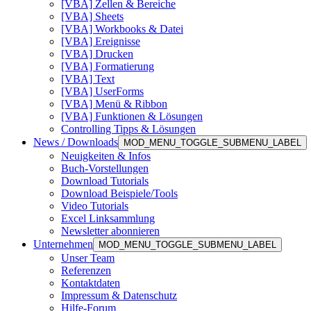
[VBA] Zellen & Bereiche
[VBA] Sheets
[VBA] Workbooks & Datei
[VBA] Ereignisse
[VBA] Drucken
[VBA] Formatierung
[VBA] Text
[VBA] UserForms
[VBA] Menü & Ribbon
[VBA] Funktionen & Lösungen
Controlling Tipps & Lösungen
News / Downloads
MOD_MENU_TOGGLE_SUBMENU_LABEL
Neuigkeiten & Infos
Buch-Vorstellungen
Download Tutorials
Download Beispiele/Tools
Video Tutorials
Excel Linksammlung
Newsletter abonnieren
Unternehmen
MOD_MENU_TOGGLE_SUBMENU_LABEL
Unser Team
Referenzen
Kontaktdaten
Impressum & Datenschutz
Hilfe-Forum