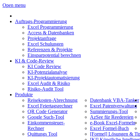
Open menu
Auftrags-Programmierung
Excel Programmierung
Access & Datenbanken
Projektanfrage
Excel Schulungen
Referenzen & Projekte
Einsparpotential berechnen
KI & Code-Review
KI Code Review
KI-Potenzialanalyse
KI-Projektautomatisierung
Excel Audit & Risiko
Risiko-Audit Tool
Produkte
Reisekosten-Abrechnung
Datenbank VBA-Tanker
Excel Feiertagsrechner
Excel Patentverwaltung
QR Code Generator
Summierungs-Tool
Google Such-Tool
AzSee für Reedereien
Einkommensteuer-
e-Book Excel-Formeln
Rechner
Excel Formel-Buch
Quittungs Tool
[Formel] Lösungen & Ti
[KI] Künstliche Intellige