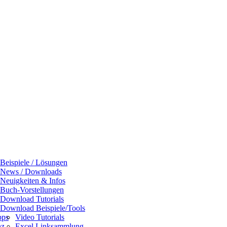
Beispiele / Lösungen
News / Downloads
Neuigkeiten & Infos
Buch-Vorstellungen
Download Tutorials
Download Beispiele/Tools
pps
Video Tutorials
nz
Excel Linksammlung