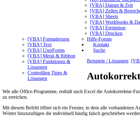
[VBA] Datum & Zeit
[VBA] Zellen & Bereich
[VBA] Sheets
[VBA] Workbooks & Da
[VBA] Ereignisse
[VBA] Drucken
[VBA] Formatierung
Hilfe-Forum
[VBA] Text
Kontakt
[VBA] UserForms
Suche
[VBA] Menü & Ribbon
Beispiele / Lösungen
[VB
[VBA] Funktionen &
Lösungen
Controlling Tipps &
Autokorrektu
Lösungen
Wie alle Office-Programme, enthält auch Excel die Autokorrektur-Fun
zu erreichen.
Mit diesem Befehl öffnet sich ein Fenster, in dem alle vorhandenen 
Wörter hinzuzufügen die individuell häufig falsch geschrieben werde