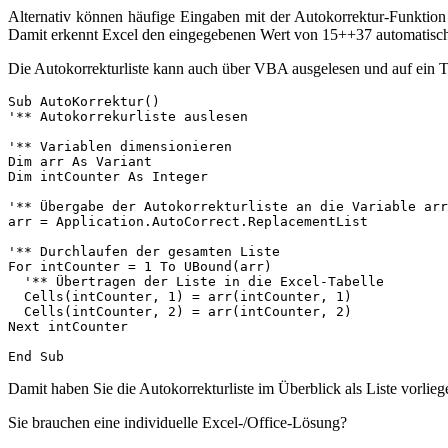
Alternativ können häufige Eingaben mit der Autokorrektur-Funktion
Damit erkennt Excel den eingegebenen Wert von 15++37 automatisch
Die Autokorrekturliste kann auch über VBA ausgelesen und auf ein
Sub AutoKorrektur()

'** Autokorrekurliste auslesen

'** Variablen dimensionieren

Dim arr As Variant

Dim intCounter As Integer

'** Übergabe der Autokorrekturliste an die Variable arr

arr = Application.AutoCorrect.ReplacementList

'** Durchlaufen der gesamten Liste

For intCounter = 1 To UBound(arr)

  '** Übertragen der Liste in die Excel-Tabelle

  Cells(intCounter, 1) = arr(intCounter, 1)

  Cells(intCounter, 2) = arr(intCounter, 2)

Next intCounter

Damit haben Sie die Autokorrekturliste im Überblick als Liste vorlieg
Sie brauchen eine individuelle Excel-/Office-Lösung?