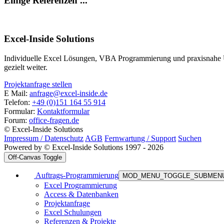
Einige Referenzen ...
Excel-Inside Solutions
Individuelle Excel Lösungen, VBA Programmierung und praxisnahe U
gezielt weiter.
Projektanfrage stellen
E Mail:
anfrage@excel-inside.de
Telefon:
+49 (0)151 164 55 914
Formular:
Kontaktformular
Forum:
office-fragen.de
© Excel-Inside Solutions
Impressum / Datenschutz
AGB
Fernwartung / Support
Suchen
Powered by © Excel-Inside Solutions 1997 - 2026
Off-Canvas Toggle
Auftrags-Programmierung
MOD_MENU_TOGGLE_SUBMEN
Excel Programmierung
Access & Datenbanken
Projektanfrage
Excel Schulungen
Referenzen & Projekte