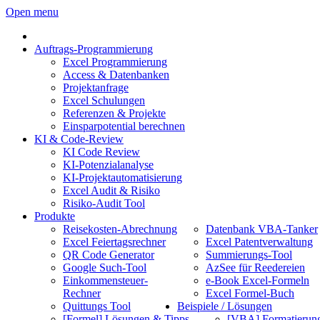
Open menu
Auftrags-Programmierung
Excel Programmierung
Access & Datenbanken
Projektanfrage
Excel Schulungen
Referenzen & Projekte
Einsparpotential berechnen
KI & Code-Review
KI Code Review
KI-Potenzialanalyse
KI-Projektautomatisierung
Excel Audit & Risiko
Risiko-Audit Tool
Produkte
Reisekosten-Abrechnung
Datenbank VBA-Tanker
Excel Feiertagsrechner
Excel Patentverwaltung
QR Code Generator
Summierungs-Tool
Google Such-Tool
AzSee für Reedereien
Einkommensteuer-
e-Book Excel-Formeln
Rechner
Excel Formel-Buch
Quittungs Tool
Beispiele / Lösungen
[Formel] Lösungen & Tipps
[VBA] Formatierun