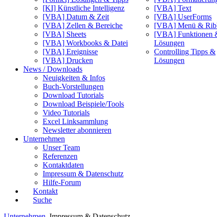
[KI] Künstliche Intelligenz
[VBA] Text
[VBA] Datum & Zeit
[VBA] UserForms
[VBA] Zellen & Bereiche
[VBA] Menü & Rib
[VBA] Sheets
[VBA] Funktionen 
[VBA] Workbooks & Datei
Lösungen
[VBA] Ereignisse
Controlling Tipps &
[VBA] Drucken
Lösungen
News / Downloads
Neuigkeiten & Infos
Buch-Vorstellungen
Download Tutorials
Download Beispiele/Tools
Video Tutorials
Excel Linksammlung
Newsletter abonnieren
Unternehmen
Unser Team
Referenzen
Kontaktdaten
Impressum & Datenschutz
Hilfe-Forum
Kontakt
Suche
Unternehmen
Impressum & Datenschutz