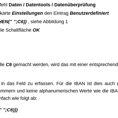
fehl
Daten / Datentools / Datenüberprüfung
rkarte
Einstellungen
den Eintrag
Benutzerdefiniert
EN(" ";C6))
, siehe Abbildung 1
ie Schaltfläche
OK
lle
C6
gemacht werden, wird das mit einer entsprechende
xt in das Feld zu erfassen. Für die IBAN ist dies auc
nummern und keine alphanumerischen Werte wie die IBA
nfach wie folgt ab:
";C6)))