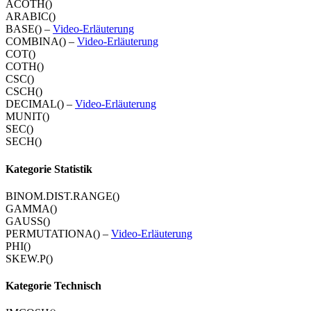
ACOTH()
ARABIC()
BASE() –
Video-Erläuterung
COMBINA() –
Video-Erläuterung
COT()
COTH()
CSC()
CSCH()
DECIMAL() –
Video-Erläuterung
MUNIT()
SEC()
SECH()
Kategorie Statistik
BINOM.DIST.RANGE()
GAMMA()
GAUSS()
PERMUTATIONA() –
Video-Erläuterung
PHI()
SKEW.P()
Kategorie Technisch