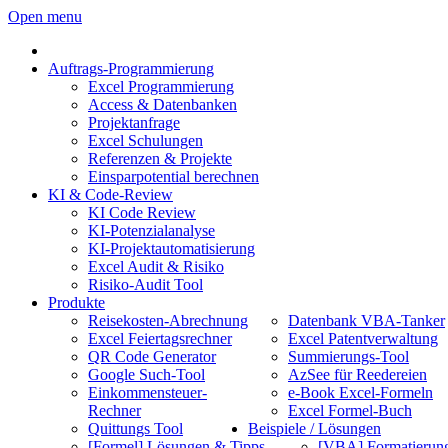
Open menu
Auftrags-Programmierung
Excel Programmierung
Access & Datenbanken
Projektanfrage
Excel Schulungen
Referenzen & Projekte
Einsparpotential berechnen
KI & Code-Review
KI Code Review
KI-Potenzialanalyse
KI-Projektautomatisierung
Excel Audit & Risiko
Risiko-Audit Tool
Produkte
Reisekosten-Abrechnung
Datenbank VBA-Tanker
Excel Feiertagsrechner
Excel Patentverwaltung
QR Code Generator
Summierungs-Tool
Google Such-Tool
AzSee für Reedereien
Einkommensteuer-
e-Book Excel-Formeln
Rechner
Excel Formel-Buch
Quittungs Tool
Beispiele / Lösungen
[Formel] Lösungen & Tipps
[VBA] Formatierun