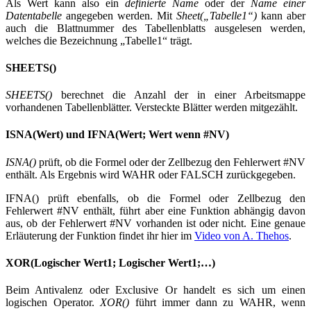
Als Wert kann also ein
definierte Name
oder der
Name einer
Datentabelle
angegeben werden. Mit
Sheet(„Tabelle1“)
kann aber
auch die Blattnummer des Tabellenblatts ausgelesen werden,
welches die Bezeichnung „Tabelle1“ trägt.
SHEETS()
SHEETS()
berechnet die Anzahl der in einer Arbeitsmappe
vorhandenen Tabellenblätter. Versteckte Blätter werden mitgezählt.
ISNA(Wert) und IFNA(Wert; Wert wenn #NV)
ISNA()
prüft, ob die Formel oder der Zellbezug den Fehlerwert #NV
enthält. Als Ergebnis wird WAHR oder FALSCH zurückgegeben.
IFNA() prüft ebenfalls, ob die Formel oder Zellbezug den
Fehlerwert #NV enthält, führt aber eine Funktion abhängig davon
aus, ob der Fehlerwert #NV vorhanden ist oder nicht. Eine genaue
Erläuterung der Funktion findet ihr hier im
Video von A. Thehos
.
XOR(Logischer Wert1; Logischer Wert1;…)
Beim Antivalenz oder Exclusive Or handelt es sich um einen
logischen Operator.
XOR()
führt immer dann zu WAHR, wenn