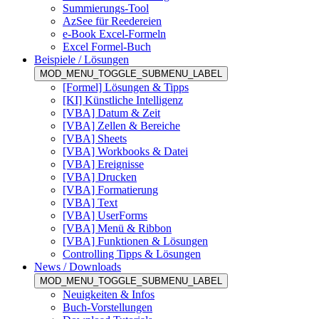
Summierungs-Tool
AzSee für Reedereien
e-Book Excel-Formeln
Excel Formel-Buch
Beispiele / Lösungen
MOD_MENU_TOGGLE_SUBMENU_LABEL
[Formel] Lösungen & Tipps
[KI] Künstliche Intelligenz
[VBA] Datum & Zeit
[VBA] Zellen & Bereiche
[VBA] Sheets
[VBA] Workbooks & Datei
[VBA] Ereignisse
[VBA] Drucken
[VBA] Formatierung
[VBA] Text
[VBA] UserForms
[VBA] Menü & Ribbon
[VBA] Funktionen & Lösungen
Controlling Tipps & Lösungen
News / Downloads
MOD_MENU_TOGGLE_SUBMENU_LABEL
Neuigkeiten & Infos
Buch-Vorstellungen