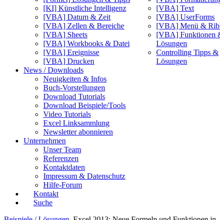
[KI] Künstliche Intelligenz
[VBA] Text
[VBA] Datum & Zeit
[VBA] UserForms
[VBA] Zellen & Bereiche
[VBA] Menü & Rib
[VBA] Sheets
[VBA] Funktionen 
[VBA] Workbooks & Datei
Lösungen
[VBA] Ereignisse
Controlling Tipps &
[VBA] Drucken
Lösungen
News / Downloads
Neuigkeiten & Infos
Buch-Vorstellungen
Download Tutorials
Download Beispiele/Tools
Video Tutorials
Excel Linksammlung
Newsletter abonnieren
Unternehmen
Unser Team
Referenzen
Kontaktdaten
Impressum & Datenschutz
Hilfe-Forum
Kontakt
Suche
Beispiele / Lösungen
Excel 2013: Neue Formeln und Funktionen in