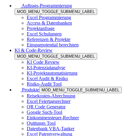
Auftrags-Programmierung
MOD_MENU_TOGGLE_SUBMENU_LABEL
Excel Programmierung
Access & Datenbanken
Projektanfrage
Excel Schulungen
Referenzen & Projekte
Einsparpotential berechnen
KI & Code-Review
MOD_MENU_TOGGLE_SUBMENU_LABEL
KI Code Review
KI-Potenzialanalyse
KI-Projektautomatisierung
Excel Audit & Risiko
Risiko-Audit Tool
Produkte
MOD_MENU_TOGGLE_SUBMENU_LABEL
Reisekosten-Abrechnung
Excel Feiertagsrechner
QR Code Generator
Google Such-Tool
Einkommensteuer-Rechner
Quittungs Tool
Datenbank VBA-Tanker
Excel Patentverwaltung