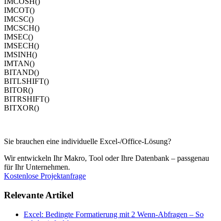
IMCOSH()
IMCOT()
IMCSC()
IMCSCH()
IMSEC()
IMSECH()
IMSINH()
IMTAN()
BITAND()
BITLSHIFT()
BITOR()
BITRSHIFT()
BITXOR()
Sie brauchen eine individuelle Excel-/Office-Lösung?
Wir entwickeln Ihr Makro, Tool oder Ihre Datenbank – passgenau
für Ihr Unternehmen.
Kostenlose Projektanfrage
Relevante Artikel
Excel: Bedingte Formatierung mit 2 Wenn-Abfragen – So