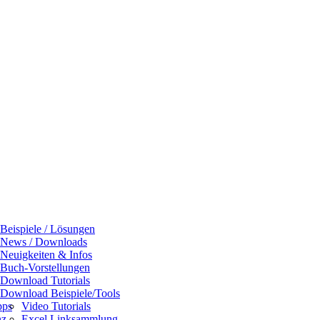
Beispiele / Lösungen
News / Downloads
Neuigkeiten & Infos
Buch-Vorstellungen
Download Tutorials
Download Beispiele/Tools
pps
Video Tutorials
nz
Excel Linksammlung