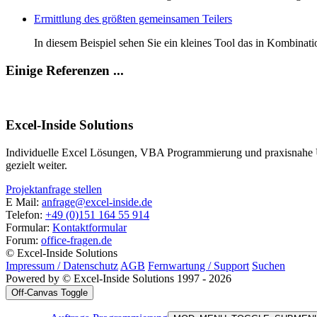
Ermittlung des größten gemeinsamen Teilers
In diesem Beispiel sehen Sie ein kleines Tool das in Kombin
Einige Referenzen ...
Excel-Inside Solutions
Individuelle Excel Lösungen, VBA Programmierung und praxisnahe U
gezielt weiter.
Projektanfrage stellen
E Mail:
anfrage@excel-inside.de
Telefon:
+49 (0)151 164 55 914
Formular:
Kontaktformular
Forum:
office-fragen.de
© Excel-Inside Solutions
Impressum / Datenschutz
AGB
Fernwartung / Support
Suchen
Powered by © Excel-Inside Solutions 1997 - 2026
Off-Canvas Toggle