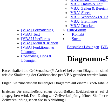
[VBA] Datum & Zeit
[VBA] Zellen & Bereich
[VBA] Sheets
[VBA] Workbooks & Da
[VBA] Ereignisse
[VBA] Drucken
[VBA] Formatierung
Hilfe-Forum
[VBA] Text
Kontakt
[VBA] UserForms
Suche
[VBA] Menü & Ribbon
Beispiele / Lösungen
[VB
[VBA] Funktionen &
Lösungen
Controlling Tipps &
Diagramm-S
Lösungen
Excel skaliert die Größenachse (Y-Achse) bei einem Diagramm stan
wie die Skalierung der Größenachse per VBA geändert werden kann.
Fügen Sie zunächst ein beliebiges Diagramm auf einem Excel-Tabelle
Erstellen Sie anschließend einen Scroll-Balken (Bildlaufleiste) auf
ausgegeben wird. Den Dialog zur Zellverknüpfung öffnen Sie über e
Zellverknüpfung sehen Sie in Abbildung 1.