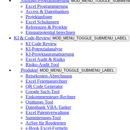
Auftrags-Programmierung
MOD_MENU_TOGGLE_SUBMEN
Excel Programmierung
Access & Datenbanken
Projektanfrage
Excel Schulungen
Referenzen & Projekte
Einsparpotential berechnen
KI & Code-Review
MOD_MENU_TOGGLE_SUBMENU_LABEL
KI Code Review
KI-Potenzialanalyse
KI-Projektautomatisierung
Excel Audit & Risiko
Risiko-Audit Tool
Produkte
MOD_MENU_TOGGLE_SUBMENU_LABEL
Reisekosten-Abrechnung
Excel Feiertagsrechner
QR Code Generator
Google Such-Tool
Einkommensteuer-Rechner
Quittungs Tool
Datenbank VBA-Tanker
Excel Patentverwaltung
Summierungs-Tool
AzSee für Reedereien
e-Book Excel-Formeln