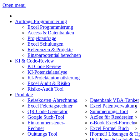
Open menu
Auftrags-Programmierung
Excel Programmierung
Access & Datenbanken
Projektanfrage
Excel Schulungen
Referenzen & Projekte
Einsparpotential berechnen
KI & Code-Review
KI Code Review
KI-Potenzialanalyse
KI-Projektautomatisierung
Excel Audit & Risiko
Risiko-Audit Tool
Produkte
Reisekosten-Abrechnung
Datenbank VBA-Tanker
Excel Feiertagsrechner
Excel Patentverwaltung
QR Code Generator
Summierungs-Tool
Google Such-Tool
AzSee für Reedereien
Einkommensteuer-
e-Book Excel-Formeln
Rechner
Excel Formel-Buch
Quittungs Tool
[Formel] Lösungen & Ti
[KI] Künstliche Intellige