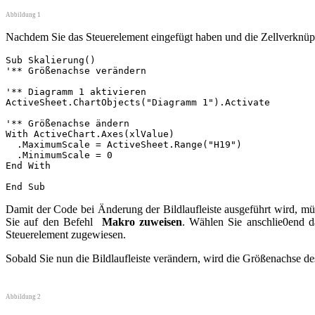
Abbildung 1
Nachdem Sie das Steuerelement eingefügt haben und die Zellverknü
Sub Skalierung()

'** Größenachse verändern

'** Diagramm 1 aktivieren

ActiveSheet.ChartObjects("Diagramm 1").Activate

'** Größenachse ändern

With ActiveChart.Axes(xlValue)

  .MaximumScale = ActiveSheet.Range("H19")

  .MinimumScale = 0

End With

Damit der Code bei Änderung der Bildlaufleiste ausgeführt wird, m
Sie auf den Befehl
Makro zuweisen
. Wählen Sie anschlie0end d
Steuerelement zugewiesen.
Sobald Sie nun die Bildlaufleiste verändern, wird die Größenachse d
Abbildung 2