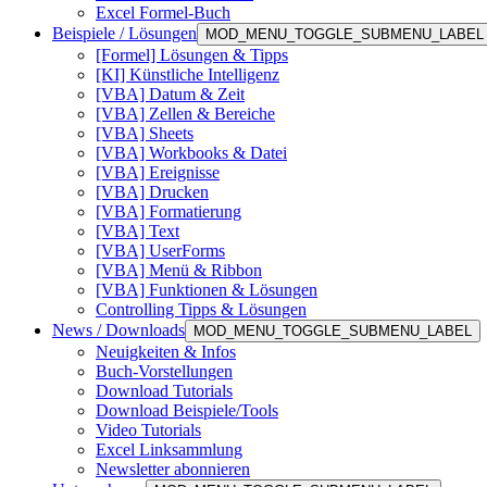
Excel Formel-Buch
Beispiele / Lösungen
MOD_MENU_TOGGLE_SUBMENU_LABEL
[Formel] Lösungen & Tipps
[KI] Künstliche Intelligenz
[VBA] Datum & Zeit
[VBA] Zellen & Bereiche
[VBA] Sheets
[VBA] Workbooks & Datei
[VBA] Ereignisse
[VBA] Drucken
[VBA] Formatierung
[VBA] Text
[VBA] UserForms
[VBA] Menü & Ribbon
[VBA] Funktionen & Lösungen
Controlling Tipps & Lösungen
News / Downloads
MOD_MENU_TOGGLE_SUBMENU_LABEL
Neuigkeiten & Infos
Buch-Vorstellungen
Download Tutorials
Download Beispiele/Tools
Video Tutorials
Excel Linksammlung
Newsletter abonnieren