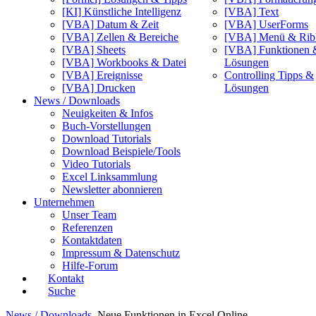
[KI] Künstliche Intelligenz
[VBA] Text
[VBA] Datum & Zeit
[VBA] UserForms
[VBA] Zellen & Bereiche
[VBA] Menü & Rib
[VBA] Sheets
[VBA] Funktionen 
[VBA] Workbooks & Datei
Lösungen
[VBA] Ereignisse
Controlling Tipps &
[VBA] Drucken
Lösungen
News / Downloads
Neuigkeiten & Infos
Buch-Vorstellungen
Download Tutorials
Download Beispiele/Tools
Video Tutorials
Excel Linksammlung
Newsletter abonnieren
Unternehmen
Unser Team
Referenzen
Kontaktdaten
Impressum & Datenschutz
Hilfe-Forum
Kontakt
Suche
News / Downloads
Neue Funktionen in Excel Online