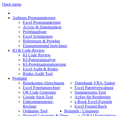
Open menu
Auftrags-Programmierung
Excel Programmierung
Access & Datenbanken
Projektanfrage
Excel Schulungen
Referenzen & Projekte
Einsparpotential berechnen
KI & Code-Review
KI Code Review
KI-Potenzialanalyse
KI-Projektautomatisierung
Excel Audit & Risiko
Risiko-Audit Tool
Produkte
Reisekosten-Abrechnung
Datenbank VBA-Tanker
Excel Feiertagsrechner
Excel Patentverwaltung
QR Code Generator
Summierungs-Tool
Google Such-Tool
AzSee für Reedereien
Einkommensteuer-
e-Book Excel-Formeln
Rechner
Excel Formel-Buch
Quittungs Tool
Beispiele / Lösungen
[Formel] Lösungen & Tipps
[VBA] Formatierun