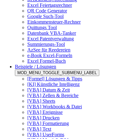
Excel Feiertagsrechner
QR Code Generator
Google Such-Tool
Einkommensteuer-Rechner
Quittungs Tool
Datenbank VBA-Tanker
Excel Patentverwaltung
Summierungs-Tool
AzSee für Reedereien
e-Book Excel-Formeln
Excel Formel-Buch
Beispiele / Lösungen
MOD_MENU_TOGGLE_SUBMENU_LABEL
[Formel] Lösungen & Tipps
[KI] Künstliche Intelligenz
[VBA] Datum & Zeit
[VBA] Zellen & Bereiche
[VBA] Sheets
[VBA] Workbooks & Datei
[VBA] Ereignisse
[VBA] Drucken
[VBA] Formatierung
[VBA] Text
[VBA] UserForms