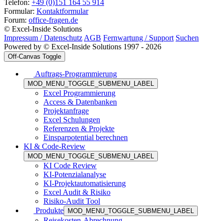
Telefon:
+49 (0)151 164 55 914
Formular:
Kontaktformular
Forum:
office-fragen.de
© Excel-Inside Solutions
Impressum / Datenschutz
AGB
Fernwartung / Support
Suchen
Powered by © Excel-Inside Solutions 1997 - 2026
Off-Canvas Toggle
Auftrags-Programmierung
MOD_MENU_TOGGLE_SUBMENU_LABEL
Excel Programmierung
Access & Datenbanken
Projektanfrage
Excel Schulungen
Referenzen & Projekte
Einsparpotential berechnen
KI & Code-Review
MOD_MENU_TOGGLE_SUBMENU_LABEL
KI Code Review
KI-Potenzialanalyse
KI-Projektautomatisierung
Excel Audit & Risiko
Risiko-Audit Tool
Produkte
MOD_MENU_TOGGLE_SUBMENU_LABEL
Reisekosten-Abrechnung