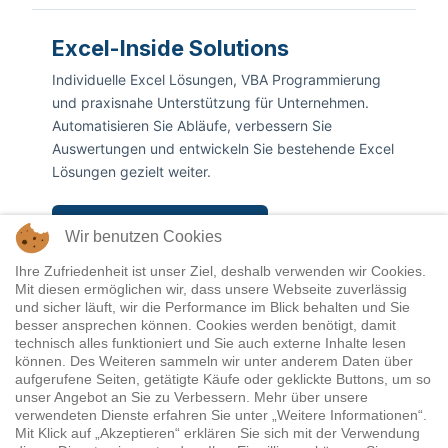
Excel-Inside Solutions
Individuelle Excel Lösungen, VBA Programmierung
und praxisnahe Unterstützung für Unternehmen.
Automatisieren Sie Abläufe, verbessern Sie
Auswertungen und entwickeln Sie bestehende Excel
Lösungen gezielt weiter.
Projektanfrage stellen
Wir benutzen Cookies
Ihre Zufriedenheit ist unser Ziel, deshalb verwenden wir Cookies.
Mit diesen ermöglichen wir, dass unsere Webseite zuverlässig
E Mail:
anfrage@excel-inside.de
und sicher läuft, wir die Performance im Blick behalten und Sie
besser ansprechen können. Cookies werden benötigt, damit
Telefon:
+49 (0)151 164 55 914
technisch alles funktioniert und Sie auch externe Inhalte lesen
können. Des Weiteren sammeln wir unter anderem Daten über
Formular:
Kontaktformular
aufgerufene Seiten, getätigte Käufe oder geklickte Buttons, um so
unser Angebot an Sie zu Verbessern. Mehr über unsere
Forum:
office-fragen.de
verwendeten Dienste erfahren Sie unter „Weitere Informationen“.
Mit Klick auf „Akzeptieren“ erklären Sie sich mit der Verwendung