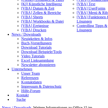
[KI] Künstliche Intelligenz
[VBA] Text
[VBA] Datum & Zeit
[VBA] UserForms
[VBA] Zellen & Bereiche
[VBA] Menü & Rib
[VBA] Sheets
[VBA] Funktionen 
[VBA] Workbooks & Datei
Lösungen
[VBA] Ereignisse
Controlling Tipps &
[VBA] Drucken
Lösungen
News / Downloads
Neuigkeiten & Infos
Buch-Vorstellungen
Download Tutorials
Download Beispiele/Tools
Video Tutorials
Excel Linksammlung
Newsletter abonnieren
Unternehmen
Unser Team
Referenzen
Kontaktdaten
Impressum & Datenschutz
Hilfe-Forum
Kontakt
Suche
News / Downloads
Weitere Informationen zu Office 15 im