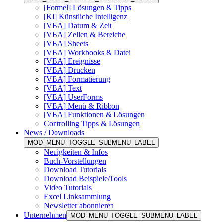
[Formel] Lösungen & Tipps
[KI] Künstliche Intelligenz
[VBA] Datum & Zeit
[VBA] Zellen & Bereiche
[VBA] Sheets
[VBA] Workbooks & Datei
[VBA] Ereignisse
[VBA] Drucken
[VBA] Formatierung
[VBA] Text
[VBA] UserForms
[VBA] Menü & Ribbon
[VBA] Funktionen & Lösungen
Controlling Tipps & Lösungen
News / Downloads
MOD_MENU_TOGGLE_SUBMENU_LABEL
Neuigkeiten & Infos
Buch-Vorstellungen
Download Tutorials
Download Beispiele/Tools
Video Tutorials
Excel Linksammlung
Newsletter abonnieren
Unternehmen
MOD_MENU_TOGGLE_SUBMENU_LABEL