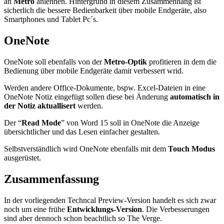
an
Metro
anlehnen. Hintergrund in diesem Zusammenhang ist
sicherlich die bessere Bedienbarkeit über mobile Endgeräte, also
Smartphones und Tablet Pc´s.
OneNote
OneNote soll ebenfalls von der
Metro-Optik
profitieren in dem die
Bedienung über mobile Endgeräte damit verbessert wrid.
Werden andere Office-Dokumente, bspw. Excel-Dateien in eine
OneNote Notiz eingefügt sollen diese bei Änderung
automatisch in
der Notiz aktuallisert
werden.
Der “
Read Mode
” von Word 15 soll in OneNote die Anzeige
übersichtlicher und das Lesen einfacher gestalten.
Selbstverständlich wird OneNote ebenfalls mit dem
Touch Modus
ausgerüstet.
Zusammenfassung
In der vorliegenden Techncal Preview-Version handelt es sich zwar
noch um eine frühe
Entwicklungs-Version
. Die Verbesserungen
sind aber dennoch schon beachtlich so The Verge.