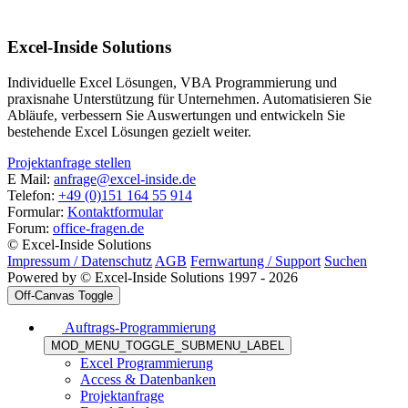
Excel-Inside Solutions
Individuelle Excel Lösungen, VBA Programmierung und
praxisnahe Unterstützung für Unternehmen. Automatisieren Sie
Abläufe, verbessern Sie Auswertungen und entwickeln Sie
bestehende Excel Lösungen gezielt weiter.
Projektanfrage stellen
E Mail:
anfrage@excel-inside.de
Telefon:
+49 (0)151 164 55 914
Formular:
Kontaktformular
Forum:
office-fragen.de
© Excel-Inside Solutions
Impressum / Datenschutz
AGB
Fernwartung / Support
Suchen
Powered by © Excel-Inside Solutions 1997 - 2026
Off-Canvas Toggle
Auftrags-Programmierung
MOD_MENU_TOGGLE_SUBMENU_LABEL
Excel Programmierung
Access & Datenbanken
Projektanfrage