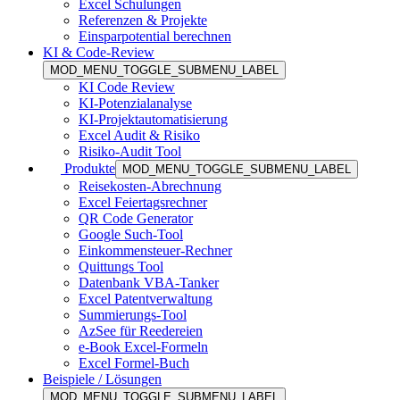
Excel Schulungen
Referenzen & Projekte
Einsparpotential berechnen
KI & Code-Review
MOD_MENU_TOGGLE_SUBMENU_LABEL
KI Code Review
KI-Potenzialanalyse
KI-Projektautomatisierung
Excel Audit & Risiko
Risiko-Audit Tool
Produkte
MOD_MENU_TOGGLE_SUBMENU_LABEL
Reisekosten-Abrechnung
Excel Feiertagsrechner
QR Code Generator
Google Such-Tool
Einkommensteuer-Rechner
Quittungs Tool
Datenbank VBA-Tanker
Excel Patentverwaltung
Summierungs-Tool
AzSee für Reedereien
e-Book Excel-Formeln
Excel Formel-Buch
Beispiele / Lösungen
MOD_MENU_TOGGLE_SUBMENU_LABEL