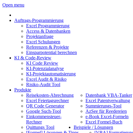
Open menu
Auftrags-Programmierung
Excel Programmierung
Access & Datenbanken
Projektanfrage
Excel Schulungen
Referenzen & Projekte
Einsparpotential berechnen
KI & Code-Review
KI Code Review
KI-Potenzialanalyse
KI-Projektautomatisierung
Excel Audit & Risiko
Risiko-Audit Tool
Produkte
Reisekosten-Abrechnung
Datenbank VBA-Tanker
Excel Feiertagsrechner
Excel Patentverwaltung
QR Code Generator
Summierungs-Tool
Google Such-Tool
AzSee für Reedereien
Einkommensteuer-
e-Book Excel-Formeln
Rechner
Excel Formel-Buch
Quittungs Tool
Beispiele / Lösungen
[Formel] Lösungen & Tipps
[VBA] Formatierun