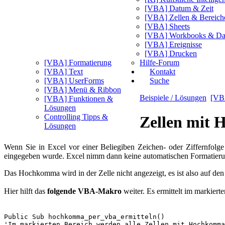
[VBA] Datum & Zeit
[VBA] Zellen & Bereich
[VBA] Sheets
[VBA] Workbooks & Da
[VBA] Ereignisse
[VBA] Drucken
[VBA] Formatierung
Hilfe-Forum
[VBA] Text
Kontakt
[VBA] UserForms
Suche
[VBA] Menü & Ribbon
Beispiele / Lösungen
[VB
[VBA] Funktionen &
Lösungen
Controlling Tipps &
Zellen mit 
Lösungen
Wenn Sie in Excel vor einer Beliegiben Zeichen- oder Ziffernfolge
eingegeben wurde. Excel nimm dann keine automatischen Formatieru
Das Hochkomma wird in der Zelle nicht angezeigt, es ist also auf den
Hier hilft das
folgende VBA-Makro
weiter. Es ermittelt im markier
Public Sub hochkomma_per_vba_ermitteln()

'Im markierten Bereich werden alle Zellen mit Hochkomma