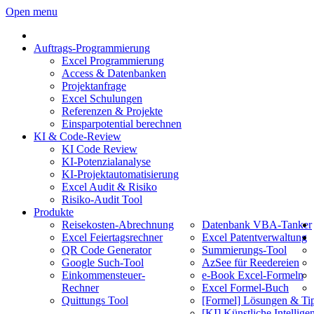
Open menu
Auftrags-Programmierung
Excel Programmierung
Access & Datenbanken
Projektanfrage
Excel Schulungen
Referenzen & Projekte
Einsparpotential berechnen
KI & Code-Review
KI Code Review
KI-Potenzialanalyse
KI-Projektautomatisierung
Excel Audit & Risiko
Risiko-Audit Tool
Produkte
Reisekosten-Abrechnung
Datenbank VBA-Tanker
Excel Feiertagsrechner
Excel Patentverwaltung
QR Code Generator
Summierungs-Tool
Google Such-Tool
AzSee für Reedereien
Einkommensteuer-
e-Book Excel-Formeln
Rechner
Excel Formel-Buch
Quittungs Tool
[Formel] Lösungen & Ti
[KI] Künstliche Intellige