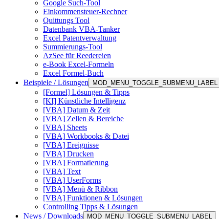
Google Such-Tool
Einkommensteuer-Rechner
Quittungs Tool
Datenbank VBA-Tanker
Excel Patentverwaltung
Summierungs-Tool
AzSee für Reedereien
e-Book Excel-Formeln
Excel Formel-Buch
Beispiele / Lösungen
MOD_MENU_TOGGLE_SUBMENU_LABEL
[Formel] Lösungen & Tipps
[KI] Künstliche Intelligenz
[VBA] Datum & Zeit
[VBA] Zellen & Bereiche
[VBA] Sheets
[VBA] Workbooks & Datei
[VBA] Ereignisse
[VBA] Drucken
[VBA] Formatierung
[VBA] Text
[VBA] UserForms
[VBA] Menü & Ribbon
[VBA] Funktionen & Lösungen
Controlling Tipps & Lösungen
News / Downloads
MOD_MENU_TOGGLE_SUBMENU_LABEL