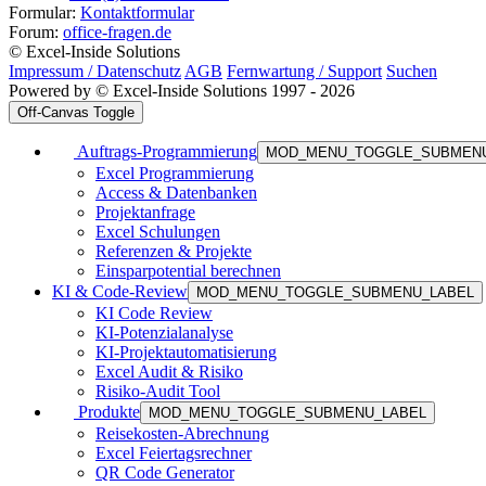
Formular:
Kontaktformular
Forum:
office-fragen.de
© Excel-Inside Solutions
Impressum / Datenschutz
AGB
Fernwartung / Support
Suchen
Powered by © Excel-Inside Solutions 1997 - 2026
Off-Canvas Toggle
Auftrags-Programmierung
MOD_MENU_TOGGLE_SUBMEN
Excel Programmierung
Access & Datenbanken
Projektanfrage
Excel Schulungen
Referenzen & Projekte
Einsparpotential berechnen
KI & Code-Review
MOD_MENU_TOGGLE_SUBMENU_LABEL
KI Code Review
KI-Potenzialanalyse
KI-Projektautomatisierung
Excel Audit & Risiko
Risiko-Audit Tool
Produkte
MOD_MENU_TOGGLE_SUBMENU_LABEL
Reisekosten-Abrechnung
Excel Feiertagsrechner
QR Code Generator