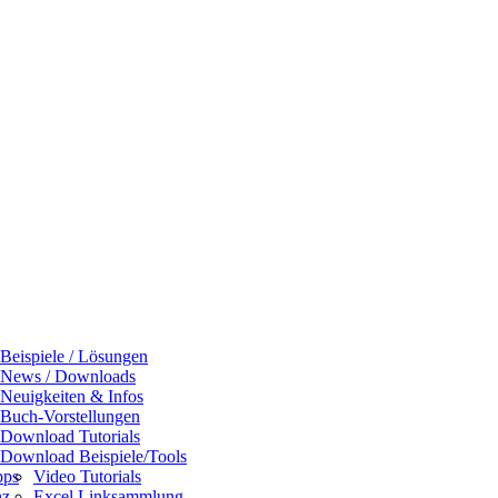
Beispiele / Lösungen
News / Downloads
Neuigkeiten & Infos
Buch-Vorstellungen
Download Tutorials
Download Beispiele/Tools
pps
Video Tutorials
nz
Excel Linksammlung