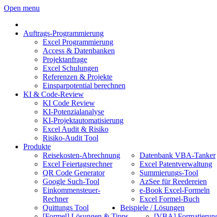
Open menu
Auftrags-Programmierung
Excel Programmierung
Access & Datenbanken
Projektanfrage
Excel Schulungen
Referenzen & Projekte
Einsparpotential berechnen
KI & Code-Review
KI Code Review
KI-Potenzialanalyse
KI-Projektautomatisierung
Excel Audit & Risiko
Risiko-Audit Tool
Produkte
Reisekosten-Abrechnung
Datenbank VBA-Tanker
Excel Feiertagsrechner
Excel Patentverwaltung
QR Code Generator
Summierungs-Tool
Google Such-Tool
AzSee für Reedereien
Einkommensteuer-
e-Book Excel-Formeln
Rechner
Excel Formel-Buch
Quittungs Tool
Beispiele / Lösungen
[Formel] Lösungen & Tipps
[VBA] Formatierun