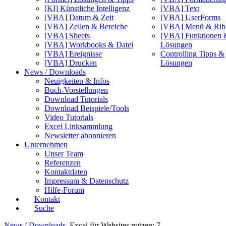
[KI] Künstliche Intelligenz
[VBA] Text
[VBA] Datum & Zeit
[VBA] UserForms
[VBA] Zellen & Bereiche
[VBA] Menü & Rib
[VBA] Sheets
[VBA] Funktionen 
[VBA] Workbooks & Datei
Lösungen
[VBA] Ereignisse
Controlling Tipps &
[VBA] Drucken
Lösungen
News / Downloads
Neuigkeiten & Infos
Buch-Vorstellungen
Download Tutorials
Download Beispiele/Tools
Video Tutorials
Excel Linksammlung
Newsletter abonnieren
Unternehmen
Unser Team
Referenzen
Kontaktdaten
Impressum & Datenschutz
Hilfe-Forum
Kontakt
Suche
News / Downloads
Excel für Websites nutzen: 7