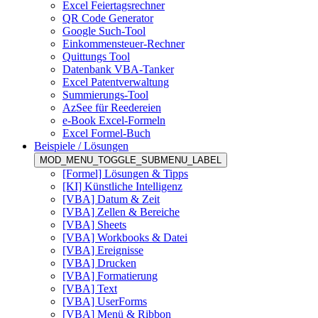
Excel Feiertagsrechner
QR Code Generator
Google Such-Tool
Einkommensteuer-Rechner
Quittungs Tool
Datenbank VBA-Tanker
Excel Patentverwaltung
Summierungs-Tool
AzSee für Reedereien
e-Book Excel-Formeln
Excel Formel-Buch
Beispiele / Lösungen
MOD_MENU_TOGGLE_SUBMENU_LABEL
[Formel] Lösungen & Tipps
[KI] Künstliche Intelligenz
[VBA] Datum & Zeit
[VBA] Zellen & Bereiche
[VBA] Sheets
[VBA] Workbooks & Datei
[VBA] Ereignisse
[VBA] Drucken
[VBA] Formatierung
[VBA] Text
[VBA] UserForms
[VBA] Menü & Ribbon