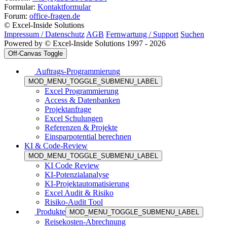
Formular:
Kontaktformular
Forum:
office-fragen.de
© Excel-Inside Solutions
Impressum / Datenschutz
AGB
Fernwartung / Support
Suchen
Powered by © Excel-Inside Solutions 1997 - 2026
Off-Canvas Toggle
Auftrags-Programmierung
MOD_MENU_TOGGLE_SUBMENU_LABEL
Excel Programmierung
Access & Datenbanken
Projektanfrage
Excel Schulungen
Referenzen & Projekte
Einsparpotential berechnen
KI & Code-Review
MOD_MENU_TOGGLE_SUBMENU_LABEL
KI Code Review
KI-Potenzialanalyse
KI-Projektautomatisierung
Excel Audit & Risiko
Risiko-Audit Tool
Produkte
MOD_MENU_TOGGLE_SUBMENU_LABEL
Reisekosten-Abrechnung