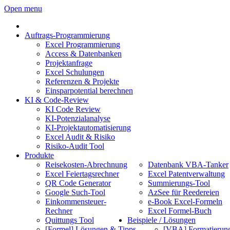
Open menu
Auftrags-Programmierung
Excel Programmierung
Access & Datenbanken
Projektanfrage
Excel Schulungen
Referenzen & Projekte
Einsparpotential berechnen
KI & Code-Review
KI Code Review
KI-Potenzialanalyse
KI-Projektautomatisierung
Excel Audit & Risiko
Risiko-Audit Tool
Produkte
Reisekosten-Abrechnung
Datenbank VBA-Tanker
Excel Feiertagsrechner
Excel Patentverwaltung
QR Code Generator
Summierungs-Tool
Google Such-Tool
AzSee für Reedereien
Einkommensteuer-
e-Book Excel-Formeln
Rechner
Excel Formel-Buch
Quittungs Tool
Beispiele / Lösungen
[Formel] Lösungen & Tipps
[VBA] Formatierun