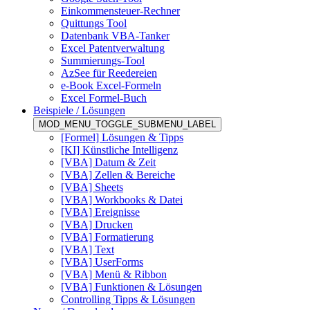
Einkommensteuer-Rechner
Quittungs Tool
Datenbank VBA-Tanker
Excel Patentverwaltung
Summierungs-Tool
AzSee für Reedereien
e-Book Excel-Formeln
Excel Formel-Buch
Beispiele / Lösungen
MOD_MENU_TOGGLE_SUBMENU_LABEL
[Formel] Lösungen & Tipps
[KI] Künstliche Intelligenz
[VBA] Datum & Zeit
[VBA] Zellen & Bereiche
[VBA] Sheets
[VBA] Workbooks & Datei
[VBA] Ereignisse
[VBA] Drucken
[VBA] Formatierung
[VBA] Text
[VBA] UserForms
[VBA] Menü & Ribbon
[VBA] Funktionen & Lösungen
Controlling Tipps & Lösungen