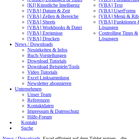
[KI] Künstliche Intelligenz
[VBA] Text
[VBA] Datum & Zeit
[VBA] UserForms
[VBA] Zellen & Bereiche
[VBA] Menü & Rib
[VBA] Sheets
[VBA] Funktionen 
[VBA] Workbooks & Datei
Lösungen
[VBA] Ereignisse
Controlling Tipps &
[VBA] Drucken
Lösungen
News / Downloads
Neuigkeiten & Infos
Buch-Vorstellungen
Download Tutorials
Download Beispiele/Tools
Video Tutorials
Excel Linksammlung
Newsletter abonnieren
Unternehmen
Unser Team
Referenzen
Kontaktdaten
Impressum & Datenschutz
Hilfe-Forum
Kontakt
Suche
News / Downloads
Excel effizient auf dem Tablet nutzen – die