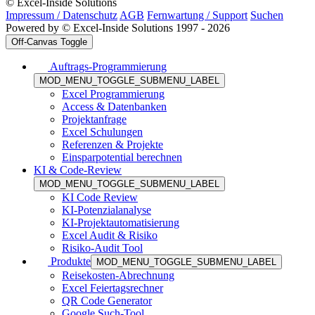
© Excel-Inside Solutions
Impressum / Datenschutz
AGB
Fernwartung / Support
Suchen
Powered by © Excel-Inside Solutions 1997 - 2026
Off-Canvas Toggle
Auftrags-Programmierung
MOD_MENU_TOGGLE_SUBMENU_LABEL
Excel Programmierung
Access & Datenbanken
Projektanfrage
Excel Schulungen
Referenzen & Projekte
Einsparpotential berechnen
KI & Code-Review
MOD_MENU_TOGGLE_SUBMENU_LABEL
KI Code Review
KI-Potenzialanalyse
KI-Projektautomatisierung
Excel Audit & Risiko
Risiko-Audit Tool
Produkte
MOD_MENU_TOGGLE_SUBMENU_LABEL
Reisekosten-Abrechnung
Excel Feiertagsrechner
QR Code Generator
Google Such-Tool