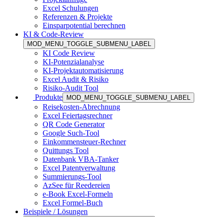
Excel Schulungen
Referenzen & Projekte
Einsparpotential berechnen
KI & Code-Review
MOD_MENU_TOGGLE_SUBMENU_LABEL
KI Code Review
KI-Potenzialanalyse
KI-Projektautomatisierung
Excel Audit & Risiko
Risiko-Audit Tool
Produkte
MOD_MENU_TOGGLE_SUBMENU_LABEL
Reisekosten-Abrechnung
Excel Feiertagsrechner
QR Code Generator
Google Such-Tool
Einkommensteuer-Rechner
Quittungs Tool
Datenbank VBA-Tanker
Excel Patentverwaltung
Summierungs-Tool
AzSee für Reedereien
e-Book Excel-Formeln
Excel Formel-Buch
Beispiele / Lösungen