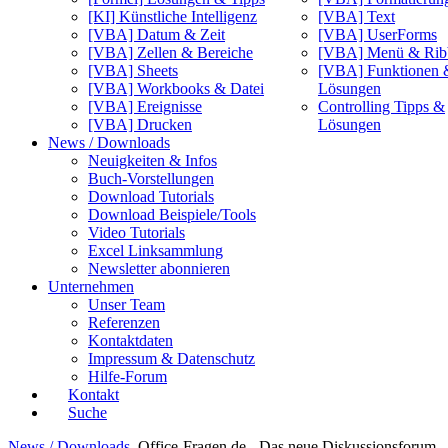
[KI] Künstliche Intelligenz
[VBA] Text
[VBA] Datum & Zeit
[VBA] UserForms
[VBA] Zellen & Bereiche
[VBA] Menü & Rib
[VBA] Sheets
[VBA] Funktionen 
[VBA] Workbooks & Datei
Lösungen
[VBA] Ereignisse
Controlling Tipps &
[VBA] Drucken
Lösungen
News / Downloads
Neuigkeiten & Infos
Buch-Vorstellungen
Download Tutorials
Download Beispiele/Tools
Video Tutorials
Excel Linksammlung
Newsletter abonnieren
Unternehmen
Unser Team
Referenzen
Kontaktdaten
Impressum & Datenschutz
Hilfe-Forum
Kontakt
Suche
News / Downloads
Office-Fragen.de - Das neue Diskussionsforum