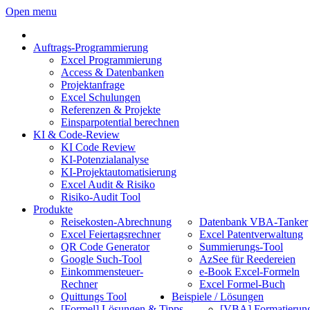
Open menu
Auftrags-Programmierung
Excel Programmierung
Access & Datenbanken
Projektanfrage
Excel Schulungen
Referenzen & Projekte
Einsparpotential berechnen
KI & Code-Review
KI Code Review
KI-Potenzialanalyse
KI-Projektautomatisierung
Excel Audit & Risiko
Risiko-Audit Tool
Produkte
Reisekosten-Abrechnung
Datenbank VBA-Tanker
Excel Feiertagsrechner
Excel Patentverwaltung
QR Code Generator
Summierungs-Tool
Google Such-Tool
AzSee für Reedereien
Einkommensteuer-
e-Book Excel-Formeln
Rechner
Excel Formel-Buch
Quittungs Tool
Beispiele / Lösungen
[Formel] Lösungen & Tipps
[VBA] Formatierun