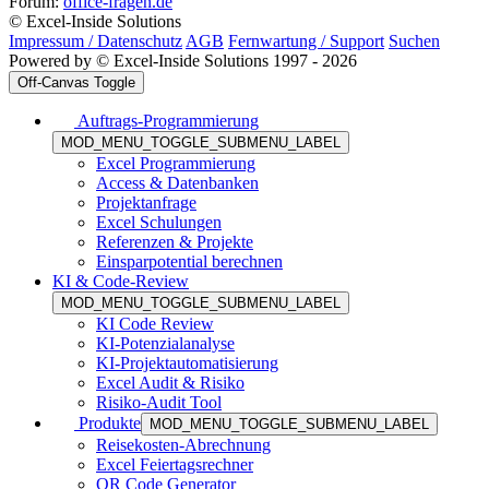
Forum:
office-fragen.de
© Excel-Inside Solutions
Impressum / Datenschutz
AGB
Fernwartung / Support
Suchen
Powered by © Excel-Inside Solutions 1997 - 2026
Off-Canvas Toggle
Auftrags-Programmierung
MOD_MENU_TOGGLE_SUBMENU_LABEL
Excel Programmierung
Access & Datenbanken
Projektanfrage
Excel Schulungen
Referenzen & Projekte
Einsparpotential berechnen
KI & Code-Review
MOD_MENU_TOGGLE_SUBMENU_LABEL
KI Code Review
KI-Potenzialanalyse
KI-Projektautomatisierung
Excel Audit & Risiko
Risiko-Audit Tool
Produkte
MOD_MENU_TOGGLE_SUBMENU_LABEL
Reisekosten-Abrechnung
Excel Feiertagsrechner
QR Code Generator