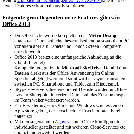
Beitrag
Übersicht der Neuerungen von Office 2013
habe ich die
neuen Features schon mal kurz beschrieben.
Folgende grundlegenden neue Features gib es in
Office 2013
Die Oberfläche wurde komplett an das
Metro-Desing
angepasst. Damit soll eine bessere Bedienung sowohl am PC,
vor allem aber auf Tablets und Touch-Screen Computern
erreicht werden.
Office 2013 besitzt eine umfangreiche Anbindung an die
Cloud (Internet)
Komplette Integration in
Microsoft SkyDrive
. Damit können
Dateien direkt aus der Office-Anwendung im Online-
Speicher abgelegt werden. Damit wird das synchronisieren
zwischen PC, Smartphone und Tablet zum Kinderspiel.
Skype sowie verschiedene Social-Dienste wurden in Office
bzw. in Sharepoint integriert. Damit soll das Zusammenspiel
im Team weiter verbessert werden.
Zur Erweiterung von Office und Windows wird ess einen
App-Store geben, der verschiedene Erweiterungen bereit
halten soll.
Mit den sogenannten
Agaves
, kann Office künftig noch
individueller gestalltet und mit weiteren Cloud-Services etc.
ergänzt und erweitert werden.