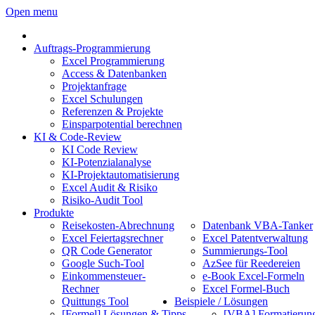
Open menu
Auftrags-Programmierung
Excel Programmierung
Access & Datenbanken
Projektanfrage
Excel Schulungen
Referenzen & Projekte
Einsparpotential berechnen
KI & Code-Review
KI Code Review
KI-Potenzialanalyse
KI-Projektautomatisierung
Excel Audit & Risiko
Risiko-Audit Tool
Produkte
Reisekosten-Abrechnung
Datenbank VBA-Tanker
Excel Feiertagsrechner
Excel Patentverwaltung
QR Code Generator
Summierungs-Tool
Google Such-Tool
AzSee für Reedereien
Einkommensteuer-
e-Book Excel-Formeln
Rechner
Excel Formel-Buch
Quittungs Tool
Beispiele / Lösungen
[Formel] Lösungen & Tipps
[VBA] Formatierun