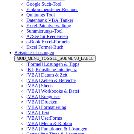
Google Such-Tool
Einkommensteuer-Rechner
Quittungs Tool
Datenbank VBA-Tanker
Excel Patentverwaltung
Summierungs-Tool
AzSee für Reedereien
e-Book Excel-Formeln
Excel Formel-Buch
Beispiele / Lösungen
MOD_MENU_TOGGLE_SUBMENU_LABEL
[Formel] Lösungen & Tipps
[KI] Künstliche Intelligenz
[VBA] Datum & Zeit
[VBA] Zellen & Bereiche
[VBA] Sheets
[VBA] Workbooks & Datei
[VBA] Ereignisse
[VBA] Drucken
[VBA] Formatierung
[VBA] Text
[VBA] UserForms
[VBA] Menü & Ribbon
[VBA] Funktionen & Lösungen