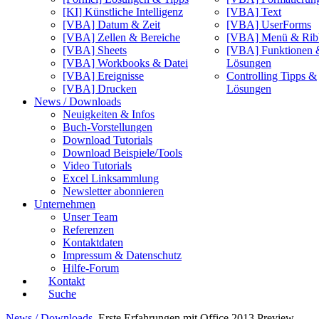
[KI] Künstliche Intelligenz
[VBA] Text
[VBA] Datum & Zeit
[VBA] UserForms
[VBA] Zellen & Bereiche
[VBA] Menü & Rib
[VBA] Sheets
[VBA] Funktionen 
[VBA] Workbooks & Datei
Lösungen
[VBA] Ereignisse
Controlling Tipps &
[VBA] Drucken
Lösungen
News / Downloads
Neuigkeiten & Infos
Buch-Vorstellungen
Download Tutorials
Download Beispiele/Tools
Video Tutorials
Excel Linksammlung
Newsletter abonnieren
Unternehmen
Unser Team
Referenzen
Kontaktdaten
Impressum & Datenschutz
Hilfe-Forum
Kontakt
Suche
News / Downloads
Erste Erfahrungen mit Office 2013 Preview