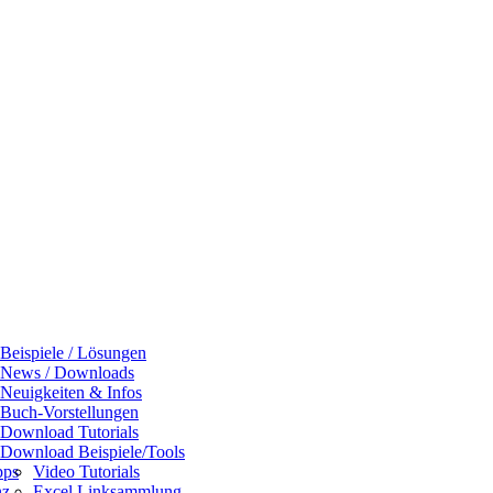
Beispiele / Lösungen
News / Downloads
Neuigkeiten & Infos
Buch-Vorstellungen
Download Tutorials
Download Beispiele/Tools
pps
Video Tutorials
nz
Excel Linksammlung