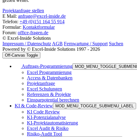
gezielt weiter.
Projektanfrage stellen
E Mail:
anfrage@excel-inside.de
Telefon:
+49 (0)151 164 55 914
Formular:
Kontaktformular
Forum:
office-fragen.de
© Excel-Inside Solutions
Impressum / Datenschutz
AGB
Fernwartung / Support
Suchen
Powered by © Excel-Inside Solutions 1997 - 2026
Off-Canvas Toggle
Auftrags-Programmierung
MOD_MENU_TOGGLE_SUBMEN
Excel Programmierung
Access & Datenbanken
Projektanfrage
Excel Schulungen
Referenzen & Projekte
Einsparpotential berechnen
KI & Code-Review
MOD_MENU_TOGGLE_SUBMENU_LABEL
KI Code Review
KI-Potenzialanalyse
KI-Projektautomatisierung
Excel Audit & Risiko
Risiko-Audit Tool