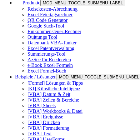
Produkte
MOD_MENU_TOGGLE_SUBMENU_LABEL
Reisekosten-Abrechnung
Excel Feiertagsrechner
QR Code Generator
Google Such-Tool
Einkommensteuer-Rechner
Quittungs Tool
Datenbank VBA-Tanker
Excel Patentverwaltung
Summierungs-Tool
AzSee für Reedereien
e-Book Excel-Formeln
Excel Formel-Buch
Beispiele / Lösungen
MOD_MENU_TOGGLE_SUBMENU_LABEL
[Formel] Lösungen & Tipps
[KI] Künstliche Intelligenz
[VBA] Datum & Zeit
[VBA] Zellen & Bereiche
[VBA] Sheets
[VBA] Workbooks & Datei
[VBA] Ereignisse
[VBA] Drucken
[VBA] Formatierung
[VBA] Text
[VBA] UserForms