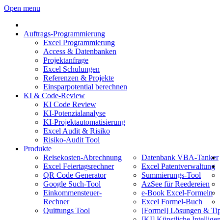
Open menu
Auftrags-Programmierung
Excel Programmierung
Access & Datenbanken
Projektanfrage
Excel Schulungen
Referenzen & Projekte
Einsparpotential berechnen
KI & Code-Review
KI Code Review
KI-Potenzialanalyse
KI-Projektautomatisierung
Excel Audit & Risiko
Risiko-Audit Tool
Produkte
Reisekosten-Abrechnung
Datenbank VBA-Tanker
Excel Feiertagsrechner
Excel Patentverwaltung
QR Code Generator
Summierungs-Tool
Google Such-Tool
AzSee für Reedereien
Einkommensteuer-
e-Book Excel-Formeln
Rechner
Excel Formel-Buch
Quittungs Tool
[Formel] Lösungen & Ti
[KI] Künstliche Intellige