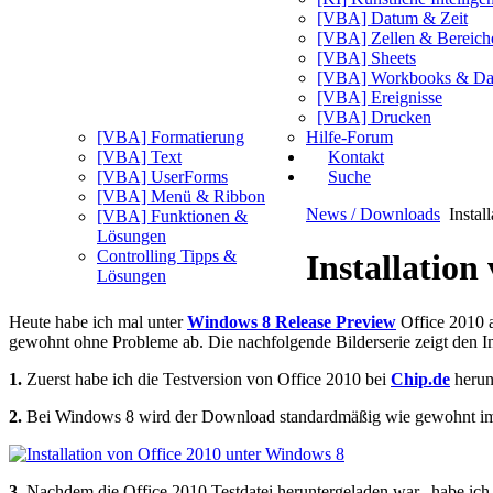
[VBA] Datum & Zeit
[VBA] Zellen & Bereich
[VBA] Sheets
[VBA] Workbooks & Da
[VBA] Ereignisse
[VBA] Drucken
[VBA] Formatierung
Hilfe-Forum
[VBA] Text
Kontakt
[VBA] UserForms
Suche
[VBA] Menü & Ribbon
News / Downloads
Instal
[VBA] Funktionen &
Lösungen
Controlling Tipps &
Installation
Lösungen
Heute habe ich mal unter
Windows 8 Release Preview
Office 2010 a
gewohnt ohne Probleme ab. Die nachfolgende Bilderserie zeigt den In
1.
Zuerst habe ich die Testversion von Office 2010 bei
Chip.de
herunt
2.
Bei Windows 8 wird der Download standardmäßig wie gewohnt im 
3.
Nachdem die Office 2010 Testdatei heruntergeladen war, habe ich di