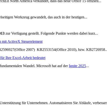
hEd North America verkündet, dass das neue Office 15 offiziell...
elseitigen Werkzeug gewandelt, das auch in der heutigen...
013
zur Verfügung gestellt. Folgende Punkte werden dabei kurz...
m mit ActiveX Steuerelement
KB2596927(Office 2007) KB2553154(Office 2010), bzw. KB2726958..
ür Ihre Excel-Arbeit bedeutet
m fundamentalen Wandel. Microsoft hat auf der
Ignite 2025
...
nterstützung für Unternehmen. Automatisieren Sie Abläufe, verbesse