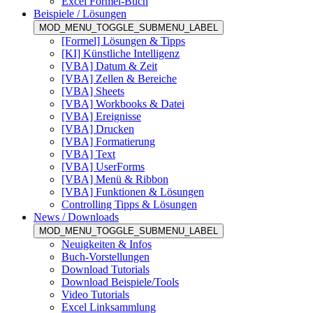
Excel Formel-Buch
Beispiele / Lösungen
MOD_MENU_TOGGLE_SUBMENU_LABEL
[Formel] Lösungen & Tipps
[KI] Künstliche Intelligenz
[VBA] Datum & Zeit
[VBA] Zellen & Bereiche
[VBA] Sheets
[VBA] Workbooks & Datei
[VBA] Ereignisse
[VBA] Drucken
[VBA] Formatierung
[VBA] Text
[VBA] UserForms
[VBA] Menü & Ribbon
[VBA] Funktionen & Lösungen
Controlling Tipps & Lösungen
News / Downloads
MOD_MENU_TOGGLE_SUBMENU_LABEL
Neuigkeiten & Infos
Buch-Vorstellungen
Download Tutorials
Download Beispiele/Tools
Video Tutorials
Excel Linksammlung