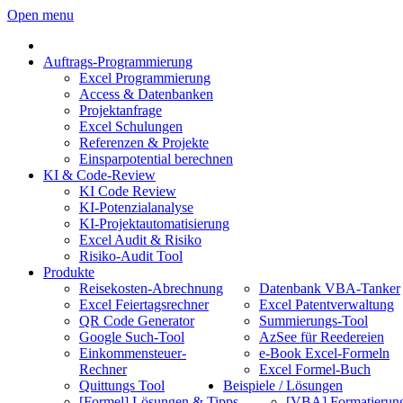
Open menu
Auftrags-Programmierung
Excel Programmierung
Access & Datenbanken
Projektanfrage
Excel Schulungen
Referenzen & Projekte
Einsparpotential berechnen
KI & Code-Review
KI Code Review
KI-Potenzialanalyse
KI-Projektautomatisierung
Excel Audit & Risiko
Risiko-Audit Tool
Produkte
Reisekosten-Abrechnung
Datenbank VBA-Tanker
Excel Feiertagsrechner
Excel Patentverwaltung
QR Code Generator
Summierungs-Tool
Google Such-Tool
AzSee für Reedereien
Einkommensteuer-
e-Book Excel-Formeln
Rechner
Excel Formel-Buch
Quittungs Tool
Beispiele / Lösungen
[Formel] Lösungen & Tipps
[VBA] Formatierun