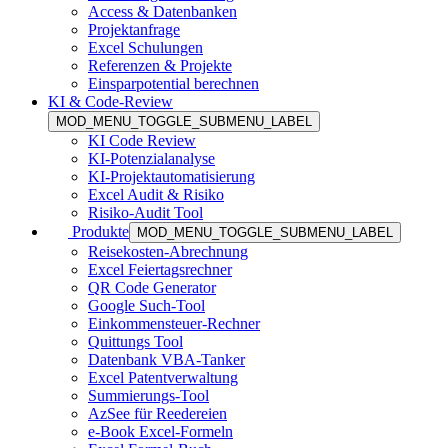
Access & Datenbanken
Projektanfrage
Excel Schulungen
Referenzen & Projekte
Einsparpotential berechnen
KI & Code-Review
MOD_MENU_TOGGLE_SUBMENU_LABEL
KI Code Review
KI-Potenzialanalyse
KI-Projektautomatisierung
Excel Audit & Risiko
Risiko-Audit Tool
Produkte
MOD_MENU_TOGGLE_SUBMENU_LABEL
Reisekosten-Abrechnung
Excel Feiertagsrechner
QR Code Generator
Google Such-Tool
Einkommensteuer-Rechner
Quittungs Tool
Datenbank VBA-Tanker
Excel Patentverwaltung
Summierungs-Tool
AzSee für Reedereien
e-Book Excel-Formeln