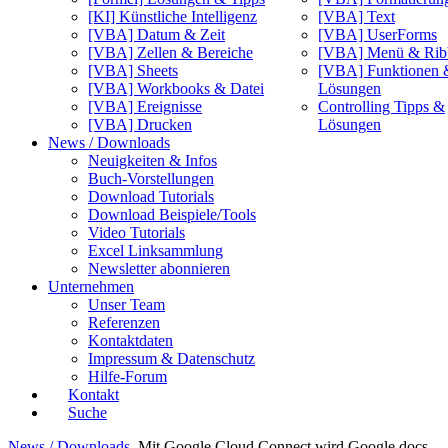
[KI] Künstliche Intelligenz
[VBA] Text
[VBA] Datum & Zeit
[VBA] UserForms
[VBA] Zellen & Bereiche
[VBA] Menü & Rib
[VBA] Sheets
[VBA] Funktionen 
[VBA] Workbooks & Datei
Lösungen
[VBA] Ereignisse
Controlling Tipps &
[VBA] Drucken
Lösungen
News / Downloads
Neuigkeiten & Infos
Buch-Vorstellungen
Download Tutorials
Download Beispiele/Tools
Video Tutorials
Excel Linksammlung
Newsletter abonnieren
Unternehmen
Unser Team
Referenzen
Kontaktdaten
Impressum & Datenschutz
Hilfe-Forum
Kontakt
Suche
News / Downloads
Mit Google Cloud Connect wird Google docs