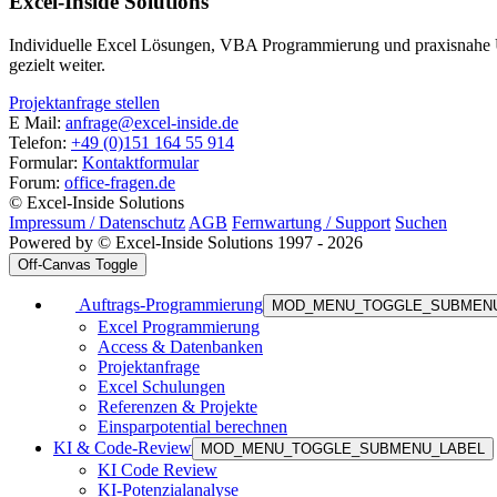
Excel-Inside Solutions
Individuelle Excel Lösungen, VBA Programmierung und praxisnahe U
gezielt weiter.
Projektanfrage stellen
E Mail:
anfrage@excel-inside.de
Telefon:
+49 (0)151 164 55 914
Formular:
Kontaktformular
Forum:
office-fragen.de
© Excel-Inside Solutions
Impressum / Datenschutz
AGB
Fernwartung / Support
Suchen
Powered by © Excel-Inside Solutions 1997 - 2026
Off-Canvas Toggle
Auftrags-Programmierung
MOD_MENU_TOGGLE_SUBMEN
Excel Programmierung
Access & Datenbanken
Projektanfrage
Excel Schulungen
Referenzen & Projekte
Einsparpotential berechnen
KI & Code-Review
MOD_MENU_TOGGLE_SUBMENU_LABEL
KI Code Review
KI-Potenzialanalyse