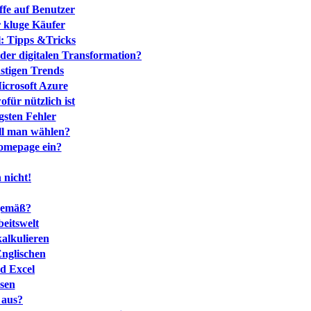
ffe auf Benutzer
r kluge Käufer
l: Tipps &Tricks
 der digitalen Transformation?
stigen Trends
icrosoft Azure
für nützlich ist
gsten Fehler
oll man wählen?
Homepage ein?
 nicht!
tgemäß?
beitswelt
kalkulieren
Englischen
d Excel
sen
 aus?