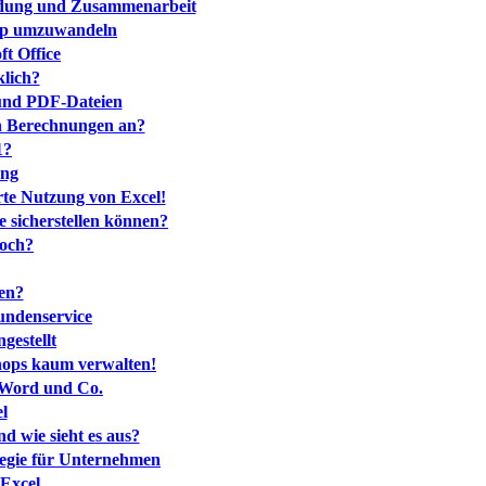
indung und Zusammenarbeit
 App umzuwandeln
t Office
klich?
 und PDF-Dateien
en Berechnungen an?
1?
ung
rte Nutzung von Excel!
e sicherstellen können?
noch?
hen?
Kundenservice
gestellt
hops kaum verwalten!
, Word und Co.
l
d wie sieht es aus?
tegie für Unternehmen
 Excel