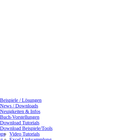
Beispiele / Lösungen
News / Downloads
Neuigkeiten & Infos
Buch-Vorstellungen
Download Tutorials
Download Beispiele/Tools
pps
Video Tutorials
nz
Excel Linksammlung