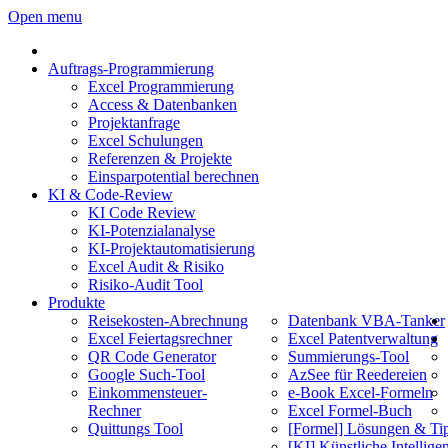
Open menu
Auftrags-Programmierung
Excel Programmierung
Access & Datenbanken
Projektanfrage
Excel Schulungen
Referenzen & Projekte
Einsparpotential berechnen
KI & Code-Review
KI Code Review
KI-Potenzialanalyse
KI-Projektautomatisierung
Excel Audit & Risiko
Risiko-Audit Tool
Produkte
Reisekosten-Abrechnung
Datenbank VBA-Tanker
Excel Feiertagsrechner
Excel Patentverwaltung
QR Code Generator
Summierungs-Tool
Google Such-Tool
AzSee für Reedereien
Einkommensteuer-
e-Book Excel-Formeln
Rechner
Excel Formel-Buch
Quittungs Tool
[Formel] Lösungen & Ti
[KI] Künstliche Intellige