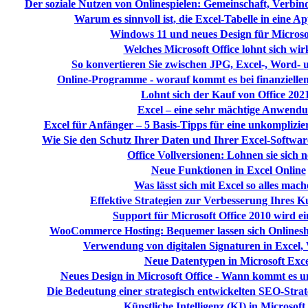
Der soziale Nutzen von Onlinespielen: Gemeinschaft, Verb
Warum es sinnvoll ist, die Excel-Tabelle in eine
Windows 11 und neues Design für Microsof
Welches Microsoft Office lohnt sich wir
So konvertieren Sie zwischen JPG, Excel-, Word-
Online-Programme - worauf kommt es bei finanziell
Lohnt sich der Kauf von Office 202
Excel – eine sehr mächtige Anwend
Excel für Anfänger – 5 Basis-Tipps für eine unkomplizie
Wie Sie den Schutz Ihrer Daten und Ihrer Excel-Softwar
Office Vollversionen: Lohnen sie sich 
Neue Funktionen in Excel Online
Was lässt sich mit Excel so alles mac
Effektive Strategien zur Verbesserung Ihres 
Support für Microsoft Office 2010 wird ein
WooCommerce Hosting: Bequemer lassen sich Onlines
Verwendung von digitalen Signaturen in Excel
Neue Datentypen in Microsoft Exce
Neues Design in Microsoft Office - Wann kommt es un
Die Bedeutung einer strategisch entwickelten SEO-Stra
Künstliche Intelligenz (KI) in Microsoft