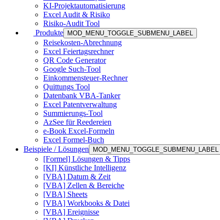
KI-Projektautomatisierung
Excel Audit & Risiko
Risiko-Audit Tool
Produkte
MOD_MENU_TOGGLE_SUBMENU_LABEL
Reisekosten-Abrechnung
Excel Feiertagsrechner
QR Code Generator
Google Such-Tool
Einkommensteuer-Rechner
Quittungs Tool
Datenbank VBA-Tanker
Excel Patentverwaltung
Summierungs-Tool
AzSee für Reedereien
e-Book Excel-Formeln
Excel Formel-Buch
Beispiele / Lösungen
MOD_MENU_TOGGLE_SUBMENU_LABEL
[Formel] Lösungen & Tipps
[KI] Künstliche Intelligenz
[VBA] Datum & Zeit
[VBA] Zellen & Bereiche
[VBA] Sheets
[VBA] Workbooks & Datei
[VBA] Ereignisse