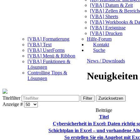
[VBA] Datum & Zeit
[VBA] Zellen & Bereich
[VBA] Sheets
[VBA] Workbooks & Da
[VBA] Ereignisse
[VBA] Drucken
[VBA] Formatierung
Hilfe-Forum
[VBA] Text
Kontakt
[VBA] UserForms
Suche
[VBA] Menü & Ribbon
News / Downloads
[VBA] Funktionen &
Lösungen
Controlling Tipps &
Neuigkeiten
Lösungen
Titelfilter
Filter
Zurücksetzen
Anzeige #
Beiträge
Titel
Cybersicherheit in Excel: Daten richtig s
Schichtplan in Excel – und vorhandene Alt
So erstellen Sie ein Angebot mit Exc