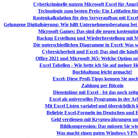
Cyberkriminelle nutzen Microsoft Excel für Angri
Technologie zum besten Preis: Ein Leitfaden fü
Kostenkalkulation für den Serveraufbau mit Exce
Gelungene Digitalisierung: Wie hilft Unternehmensberatung bei
Microsoft Games: Das sind die neuen kostengün
Backup Erstellung und Wiederherstellung mit M
Die unterschiedlichen Diagramme in Excel: Was wo
Cybersicherheit und Excel: Das sind die häufi
Office 2021 und Microsoft 365: Welche Option s
Excel Tabellen - Wie bette ich Sie auf meiner 
Buchhaltung leicht gemacht!
Excel: Diese Profi-Tipps kennen Sie noch
Zahlung per Bitcoin
Dienstpläne mit Excel - Ist das noch zei
Excel als universelles Programm in der Ar
Mit Excel Listen variabel und übersichtlich 
Beliebte Excel-Formeln im Deutschen und 
Geld verdienen mit Kryptowährungen un
Bildkompression: Das müssen Sie wis
Was macht einen guten Windows VPN