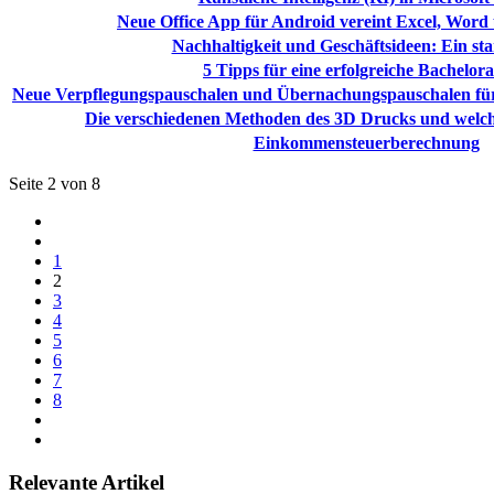
Neue Office App für Android vereint Excel, Wor
Nachhaltigkeit und Geschäftsideen: Ein st
5 Tipps für eine erfolgreiche Bachelora
Neue Verpflegungspauschalen und Übernachungspauschalen für 
Die verschiedenen Methoden des 3D Drucks und welch
Einkommensteuerberechnung
Seite 2 von 8
1
2
3
4
5
6
7
8
Relevante Artikel